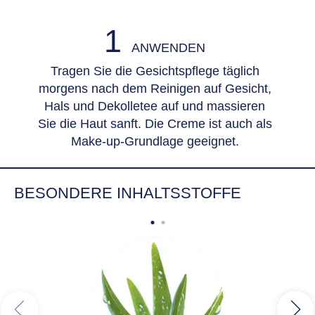
Aloe Vera, LSF 6 und Vitamin E spendet lang
anhaltende, intensive Feuchtigkeit, zieht schnell
1
ein und verbessert den Feuchtigkeitsgehalt der
ANWENDEN
Haut. Sie beugt vorzeitiger lichtbedingter
Tragen Sie die Gesichtspflege täglich
Hautalterung vor. Für ein lang anhaltend belebtes
morgens nach dem Reinigen auf Gesicht,
und gepflegtes Hautgefühl ohne künstliche
Hals und Dekolletee auf und massieren
Farbstoffe, ohne Mineralöle, ohne Silikone und
Sie die Haut sanft. Die Creme ist auch als
ohne PEG-Emulgatoren.
Make-up-Grundlage geeignet.
Artikelnummer 87527 (87527-01000-07)
BESONDERE INHALTSSTOFFE
1104813